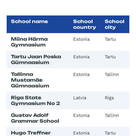
School name
School
School
country
city
Miina Härma
Estonia
Tartu
Gymnasium
Tartu Jaan Poska
Estonia
Tartu
Gümnaasium
Tallinna
Estonia
Tallinn
Mustamäe
Gümnaasium
Riga State
Latvia
Riga
Gymnasium No 2
Gustav Adolf
Estonia
Tallinn
Grammar School
Hugo Treffner
Estonia
Tartu