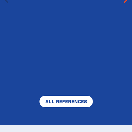
Zlín, Czech Republic
Naše škola se již řadu let zúčastňuje
soutěže Best in English, protože
účast v této soutěži je pro naše
studenty výzvou k tomu, aby si
porovnali své znalosti angličtiny se
studenty na školách v ČR i v...
FULL TEXT
ALL REFERENCES