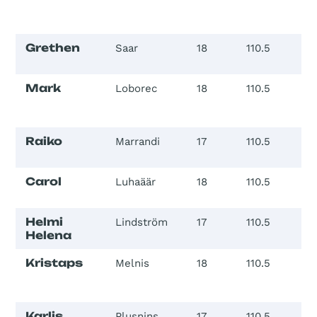
Grethen
Saar
18
110.5
2
Mark
Loborec
18
110.5
2
Raiko
Marrandi
17
110.5
2
Carol
Luhaäär
18
110.5
2
Helmi
Lindström
17
110.5
3
Helena
Kristaps
Melnis
18
110.5
3
Karlis
Plusnins
17
110.5
3