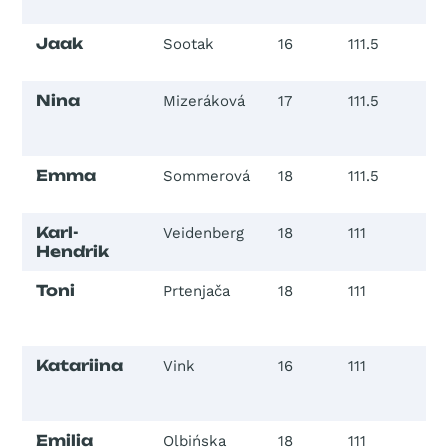
Jaak
Sootak
16
111.5
1
Nina
Mizeráková
17
111.5
2
Emma
Sommerová
18
111.5
3
Karl-
Veidenberg
18
111
2
Hendrik
Toni
Prtenjača
18
111
2
Katariina
Vink
16
111
2
Emilia
Olbińska
18
111
3