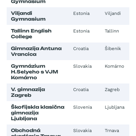
Gymnasium
Viljandi
Estonia
Viljandi
Gymnasium
Tallinn English
Estonia
Tallinn
College
Gimnazija Antuna
Croatia
Šibenik
Vrancica
Gymnázium
Slovakia
Komárno
H.Selyeho s VJM
Komárno
V. gimnazija
Croatia
Zagreb
Zagreb
Škofijskla klasična
Slovenia
Ljubljana
gimnazija
Ljubljana
Obchodná
Slovakia
Trnava