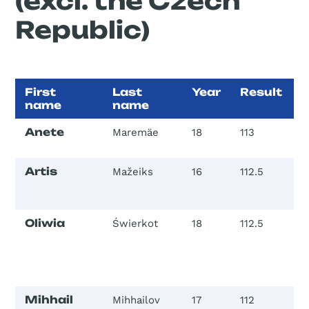
(excl. the Czech
Republic)
First
Last
Year
Result
name
name
Anete
Maremäe
18
113
2
Artis
Mažeiks
16
112.5
2
Oliwia
Świerkot
18
112.5
3
Mihhail
Mihhailov
17
112
3