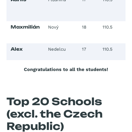
Maxmilián
Nový
18
110.5
3
Alex
Nedelcu
17
110.5
3
Congratulations to all the students!
Top 20 Schools
(excl. the Czech
Republic)