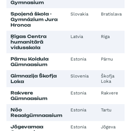
Gymnasium
Spojená škola -
Slovakia
Bratislava
Gymnázium Jura
Hronca
Ŗīgas Centra
Latvia
Riga
humanitārā
vidusskola
Pärnu Koidula
Estonia
Pärnu
Gümnaasium
Gimnazija Škofja
Slovenia
Škofja
Loka
Loka
Rakvere
Estonia
Rakvere
Gümnaasium
Nõo
Estonia
Tartu
Reaalgümnaasium
Jõgevamaa
Estonia
Jõgeva