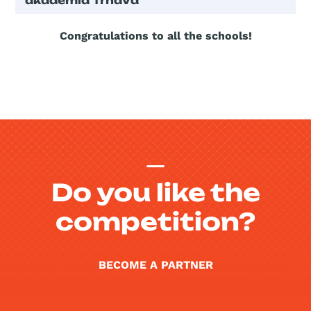
akadémia Trnava
Congratulations to all the schools!
Do you like the
competition?
BECOME A PARTNER